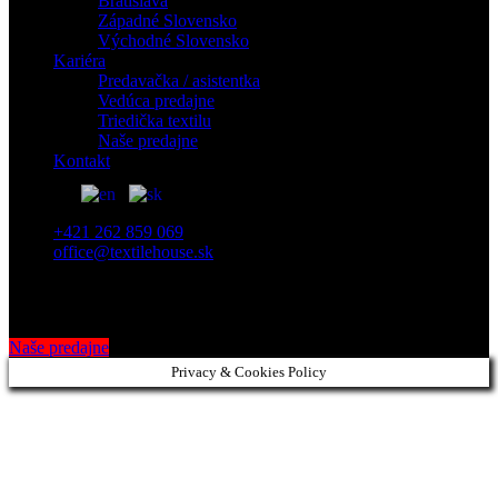
Bratislava
Západné Slovensko
Východné Slovensko
Kariéra
Predavačka / asistentka
Vedúca predajne
Triedička textilu
Naše predajne
Kontakt
+421 262 859 069
office@textilehouse.sk
Naše predajne
Privacy & Cookies Policy