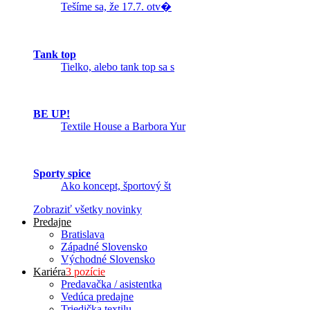
Tešíme sa, že 17.7. otv�
Tank top
Tielko, alebo tank top sa s
BE UP!
Textile House a Barbora Yur
Sporty spice
Ako koncept, športový št
Zobraziť všetky novinky
Predajne
Bratislava
Západné Slovensko
Východné Slovensko
Kariéra
3 pozície
Predavačka / asistentka
Vedúca predajne
Triedička textilu