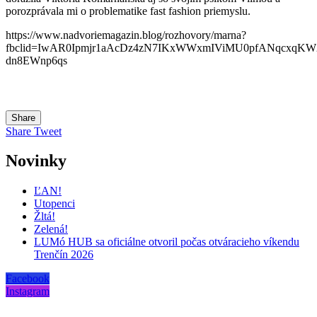
porozprávala mi o problematike fast fashion priemyslu.
https://www.nadvoriemagazin.blog/rozhovory/marna?
fbclid=IwAR0Ipmjr1aAcDz4zN7IKxWWxmIViMU0pfANqcxqKW
dn8EWnp6qs
Share
Share
Tweet
Novinky
ĽAN!
Utopenci
Žltá!
Zelená!
LUMó HUB sa oficiálne otvoril počas otváracieho víkendu
Trenčín 2026
Facebook
Instagram