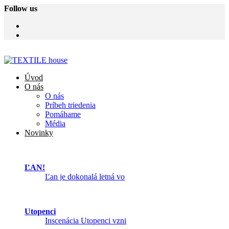
Follow us
Úvod
O nás
O nás
Príbeh triedenia
Pomáhame
Média
Novinky
ĽAN!
Ľan je dokonalá letná vo
Utopenci
Inscenácia Utopenci vzni