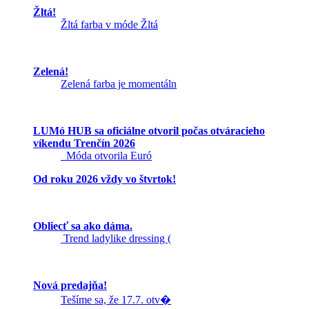
Žltá!
Žltá farba v móde Žltá
Zelená!
Zelená farba je momentáln
LUMó HUB sa oficiálne otvoril počas otváracieho
víkendu Trenčín 2026
Móda otvorila Euró
Od roku 2026 vždy vo štvrtok!
Obliecť sa ako dáma.
Trend ladylike dressing (
Nová predajňa!
Tešíme sa, že 17.7. otv�