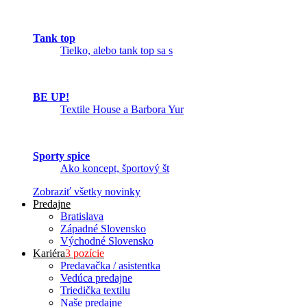
Tank top
Tielko, alebo tank top sa s
BE UP!
Textile House a Barbora Yur
Sporty spice
Ako koncept, športový št
Zobraziť všetky novinky
Predajne
Bratislava
Západné Slovensko
Východné Slovensko
Kariéra
3 pozície
Predavačka / asistentka
Vedúca predajne
Triedička textilu
Naše predajne