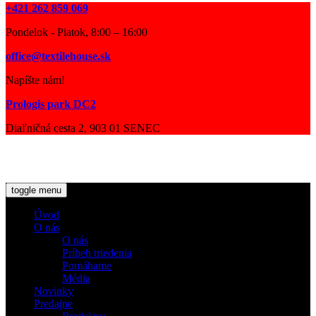
+421 262 859 069
Pondelok - Piatok, 8:00 – 16:00
office@textilehouse.sk
Napíšte nám!
Prologis park DC2
Diaľničná cesta 2, 903 01 SENEC
© 2026 Textile House for EURO TRADE, s.r.o. |
Dokumenty
|
Ochrana osobných údajov
toggle menu
Úvod
O nás
O nás
Príbeh triedenia
Pomáhame
Média
Novinky
Predajne