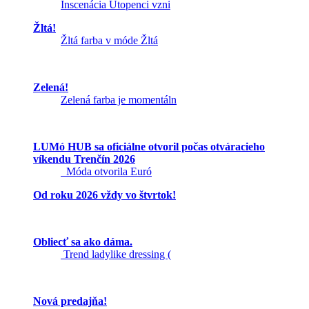
Inscenácia Utopenci vzni
Žltá!
Žltá farba v móde Žltá
Zelená!
Zelená farba je momentáln
LUMó HUB sa oficiálne otvoril počas otváracieho
víkendu Trenčín 2026
Móda otvorila Euró
Od roku 2026 vždy vo štvrtok!
Obliecť sa ako dáma.
Trend ladylike dressing (
Nová predajňa!