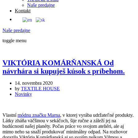
Naše predajne
Kontakt
Naše predajne
toggle menu
VIKTÓRIA KOMÁRŇANSKÁ Od
návrhára si kupuješ kúsok s príbehom.
14. novembra 2020
by
TEXTILE HOUSE
Novinky
Vlastní
módnu značku Marna
, v ktorej vyrába udržateľné produkty.
Látky zháňa väčšinou v sekáčoch, šije ručne a záleží jej na
budúcnosti našej planéty. Počas práce vo svojom ateliéri, ale aj
mimo neho sa snaží produkovať minimálny odpad. Na rozhovor
dorazila Viktória Komárňanská aj so svojím psíkom Vilmou a