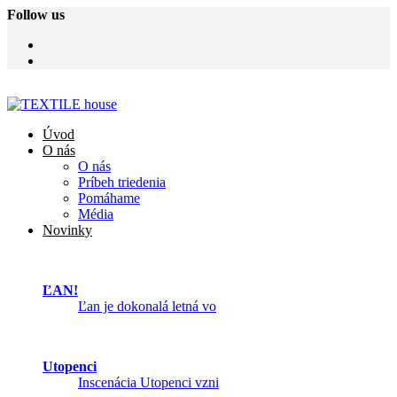
Follow us
Úvod
O nás
O nás
Príbeh triedenia
Pomáhame
Média
Novinky
ĽAN!
Ľan je dokonalá letná vo
Utopenci
Inscenácia Utopenci vzni