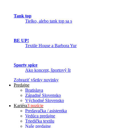
Tank top
Tielko, alebo tank top sa s
BE UP!
Textile House a Barbora Yur
Sporty spice
Ako koncept, športový št
Zobraziť všetky novinky
Predajne
Bratislava
Západné Slovensko
Východné Slovensko
Kariéra
3 pozície
Predavačka / asistentka
Vedúca predajne
Triedička textilu
Naše predajne