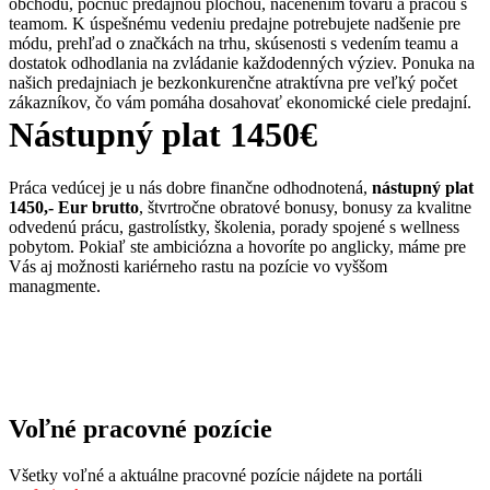
obchodu, počnúc predajnou plochou, nacenením tovaru a prácou s
teamom. K úspešnému vedeniu predajne potrebujete nadšenie pre
módu, prehľad o značkách na trhu, skúsenosti s vedením teamu a
dostatok odhodlania na zvládanie každodenných výziev. Ponuka na
našich predajniach je bezkonkurenčne atraktívna pre veľký počet
zákazníkov, čo vám pomáha dosahovať ekonomické ciele predajní.
Nástupný plat 1450€
Práca vedúcej je u nás dobre finančne odhodnotená,
nástupný plat
1450,- Eur brutto
, štvrtročne obratové bonusy, bonusy za kvalitne
odvedenú prácu, gastrolístky, školenia, porady spojené s wellness
pobytom. Pokiaľ ste ambiciózna a hovoríte po anglicky, máme pre
Vás aj možnosti kariérneho rastu na pozície vo vyššom
managmente.
Voľné pracovné pozície
Všetky voľné a aktuálne pracovné pozície nájdete na portáli