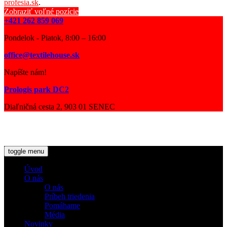
profesia.sk
.
Zobraziť voľné pozície
+421 262 859 069
Pondelok - Piatok, 8:00 – 16:00
office@textilehouse.sk
Napíšte nám!
Prologis park DC2
Diaľničná cesta 2, 903 01 SENEC
© 2026 Textile House for EURO TRADE, s.r.o. |
Dokumenty
|
Ochrana osobných údajov
toggle menu
Úvod
O nás
O nás
Príbeh triedenia
Pomáhame
Média
Novinky