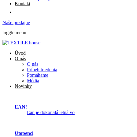
Kontakt
Naše predajne
toggle menu
Úvod
O nás
O nás
Príbeh triedenia
Pomáhame
Média
Novinky
ĽAN!
Ľan je dokonalá letná vo
Utopenci