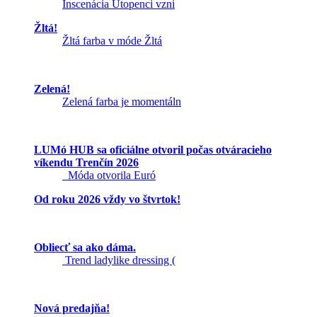
Inscenácia Utopenci vzni
Žltá!
Žltá farba v móde Žltá
Zelená!
Zelená farba je momentáln
LUMó HUB sa oficiálne otvoril počas otváracieho
víkendu Trenčín 2026
Móda otvorila Euró
Od roku 2026 vždy vo štvrtok!
Obliecť sa ako dáma.
Trend ladylike dressing (
Nová predajňa!