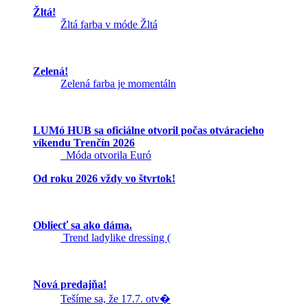
Žltá!
Žltá farba v móde Žltá
Zelená!
Zelená farba je momentáln
LUMó HUB sa oficiálne otvoril počas otváracieho
víkendu Trenčín 2026
Móda otvorila Euró
Od roku 2026 vždy vo štvrtok!
Obliecť sa ako dáma.
Trend ladylike dressing (
Nová predajňa!
Tešíme sa, že 17.7. otv�