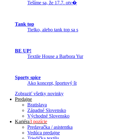
Tešíme sa, že 17.7. otv�
Tank top
Tielko, alebo tank top sa s
BE UP!
Textile House a Barbora Yur
Sporty spice
Ako koncept, športový št
Zobraziť všetky novinky
Predajne
Bratislava
Západné Slovensko
Východné Slovensko
Kariéra
3 pozície
Predavačka / asistentka
Vedúca predajne
Triedička textilu